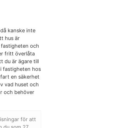
 då kanske inte
tt hus är
r fastigheten och
 fritt överlåta
 du är ägare till
 i fastigheten hos
gfart en säkerhet
rev vad huset och
or och behöver
sningar för att
om du som 27