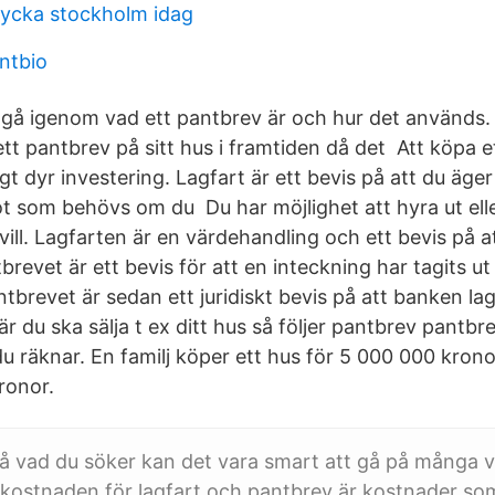
lycka stockholm idag
ntbio
gå igenom vad ett pantbrev är och hur det används.
tt pantbrev på sitt hus i framtiden då det Att köpa e
tigt dyr investering. Lagfart är ett bevis på att du äge
t som behövs om du Du har möjlighet att hyra ut eller
vill. Lagfarten är en värdehandling och ett bevis på att
brevet är ett bevis för att en inteckning har tagits ut
tbrevet är sedan ett juridiskt bevis på att banken la
r du ska sälja t ex ditt hus så följer pantbrev pantb
u räknar. En familj köper ett hus för 5 000 000 kron
ronor.
å vad du söker kan det vara smart att gå på många vi
 kostnaden för lagfart och pantbrev är kostnader s