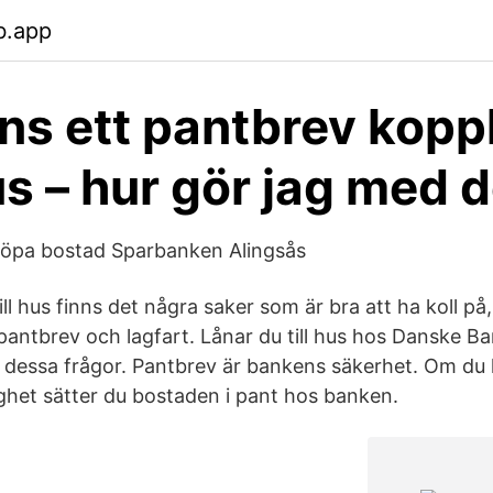
b.app
ns ett pantbrev koppla
us – hur gör jag med d
köpa bostad Sparbanken Alingsås
ill hus finns det några saker som är bra att ha koll p
pantbrev och lagfart. Lånar du till hus hos Danske Ban
 dessa frågor. Pantbrev är bankens säkerhet. Om du 
ighet sätter du bostaden i pant hos banken.