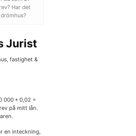
rev? Har det
tt drömhus?
s Jurist
us, fastighet &
0 000 * 0,02 =
ev på mitt lån.
varen.
ar en inteckning,