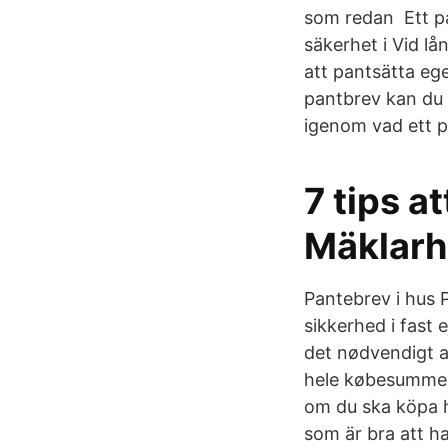
som redan Ett pan
säkerhet i Vid lå
att pantsätta ege
pantbrev kan du 
igenom vad ett p
7 tips a
Mäklarh
Pantebrev i hus P
sikkerhed i fast e
det nødvendigt a
hele købesummen k
om du ska köpa hu
som är bra att ha