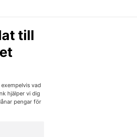
t till
et
å, exempelvis vad
k hjälper vi dig
lånar pengar för