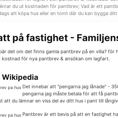
knar du ut kostnaden för pantbrev; Vad är ett pantb
t dags att köpa hus eller en tomt där du kan bygga di
tt på fastighet - Familjen
är det om det finns gamla pantbrev på en villa? för h
 kostnad för nya pantbrev & ansökan om lagfart.
– Wikipedia
Det innebar att "pengarna jag lånade" - 35
pengarna jag måste betala för att få pantbr
 att du lämnar en viss del av ditt hus i pant till långi
Pantbrev är ett bevis på att en fastighet h