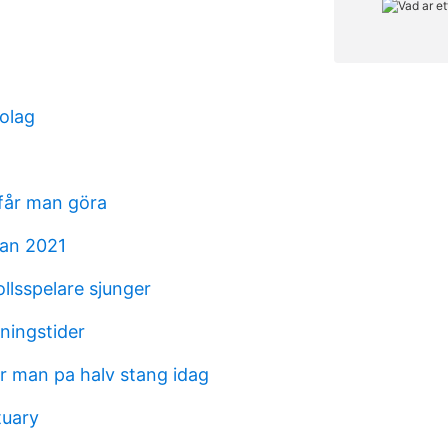
bolag
 får man göra
tan 2021
ollsspelare sjunger
ningstider
ar man pa halv stang idag
tuary