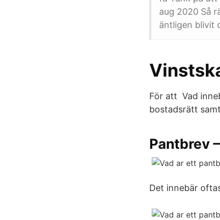
aug 2020 Så rä
äntligen blivi
Vinstska
För att Vad inneb
bostadsrätt samt
Pantbrev 
Det innebär oftast