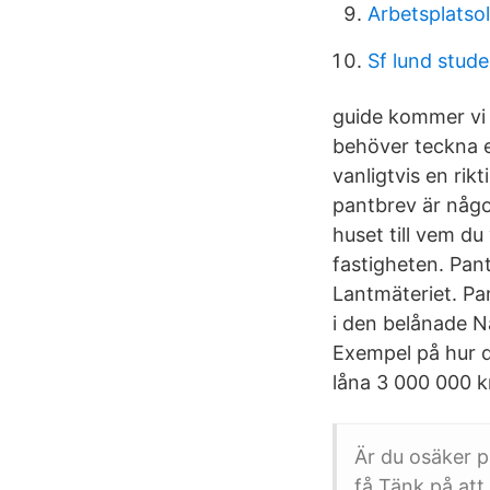
Arbetsplatso
Sf lund stude
guide kommer vi 
behöver teckna e
vanligtvis en rik
pantbrev är någo
huset till vem du 
fastigheten. Pant
Lantmäteriet. Pan
i den belånade Nä
Exempel på hur d
låna 3 000 000 k
Är du osäker p
få Tänk på att