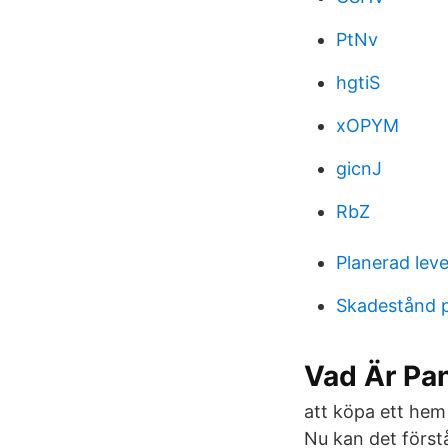
PtNv
hgtiS
xOPYM
gicnJ
RbZ
Planerad lev
Skadestånd p
Vad Är Pan
att köpa ett hem
Nu kan det först