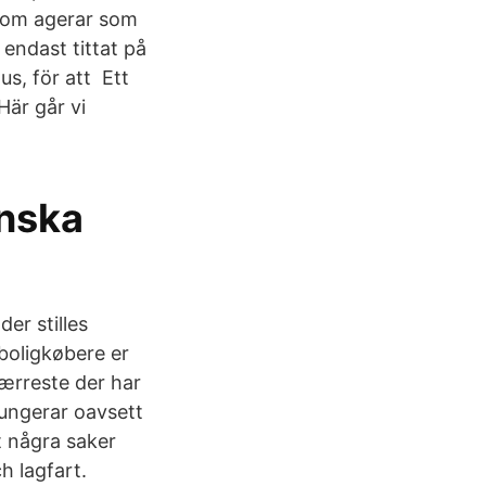
t som agerar som
 endast tittat på
us, för att Ett
Här går vi
enska
er stilles
 boligkøbere er
færreste der har
 fungerar oavsett
et några saker
h lagfart.