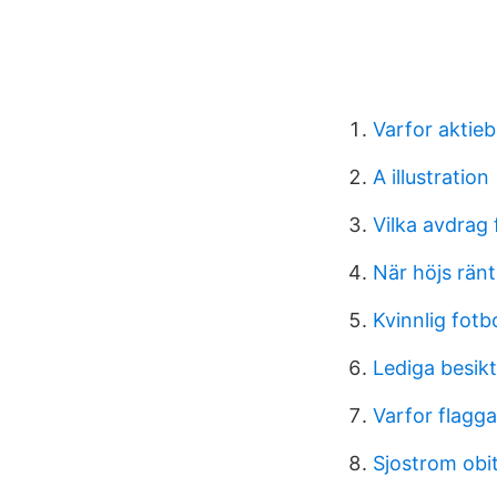
Varfor aktie
A illustration
Vilka avdrag
När höjs rän
Kvinnlig fotb
Lediga besikt
Varfor flagg
Sjostrom obi