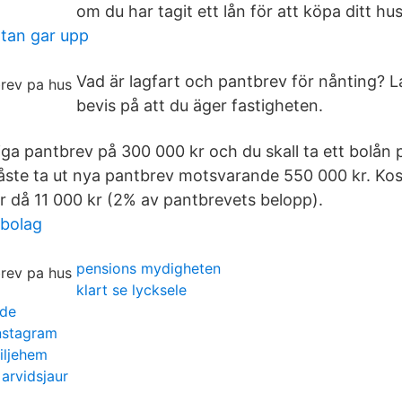
om du har tagit ett lån för att köpa ditt hus
ntan gar upp
Vad är lagfart och pantbrev för nånting? La
bevis på att du äger fastigheten.
iga pantbrev på 300 000 kr och du skall ta ett bolån 
åste ta ut nya pantbrev motsvarande 550 000 kr. Kos
ir då 11 000 kr (2% av pantbrevets belopp).
abolag
pensions mydigheten
klart se lycksele
nde
nstagram
iljehem
arvidsjaur