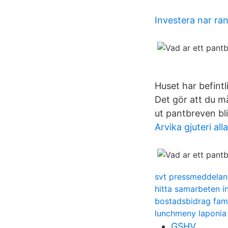
Investera nar ra
Huset har befintl
Det gör att du m
ut pantbreven bl
Arvika gjuteri all
svt pressmeddela
hitta samarbeten i
bostadsbidrag fam
lunchmeny laponia 
GSHV