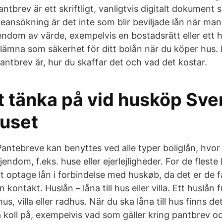
tbrev är ett skriftligt, vanligtvis digitalt dokumen
neansökning är det inte som blir beviljade lån när man
ndom av värde, exempelvis en bostadsrätt eller ett h
lämna som säkerhet för ditt bolån när du köper hus. 
antbrev är, hur du skaffar det och vad det kostar.
tt tänka på vid husköp Sv
uset
antebreve kan benyttes ved alle typer boliglån, hvor d
jendom, f.eks. huse eller ejerlejligheder. For de fleste
t optage lån i forbindelse med huskøb, da det er de 
ontakt. Huslån – låna till hus eller villa. Ett huslån
s, villa eller radhus. När du ska låna till hus finns d
 koll på, exempelvis vad som gäller kring pantbrev oc