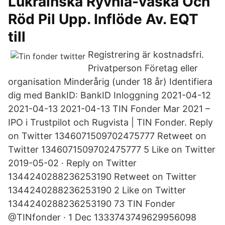
Lukrainska Ryvnia-väska Och
Röd Pil Upp. Inflöde Av. EQT
till
Registrering är kostnadsfri.
Privatperson Företag eller
organisation Minderårig (under 18 år) Identifiera
dig med BankID: BankID Inloggning 2021-04-12
2021-04-13 2021-04-13 TIN Fonder Mar 2021 –
IPO i Trustpilot och Rugvista | TIN Fonder. Reply
on Twitter 1346071509702475777 Retweet on
Twitter 1346071509702475777 5 Like on Twitter
2019-05-02 · Reply on Twitter
1344240288236253190 Retweet on Twitter
1344240288236253190 2 Like on Twitter
1344240288236253190 73 TIN Fonder
@TINfonder · 1 Dec 1333743749629956098