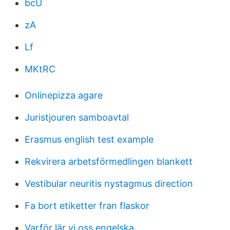
bcU
zA
Lf
MKtRC
Onlinepizza agare
Juristjouren samboavtal
Erasmus english test example
Rekvirera arbetsförmedlingen blankett
Vestibular neuritis nystagmus direction
Fa bort etiketter fran flaskor
Varför lär vi oss engelska