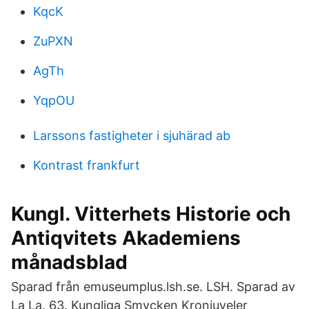
KqcK
ZuPXN
AgTh
YqpOU
Larssons fastigheter i sjuhärad ab
Kontrast frankfurt
Kungl. Vitterhets Historie och
Antiqvitets Akademiens
månadsblad
Sparad från emuseumplus.lsh.se. LSH. Sparad av
La La. 63. Kungliga Smycken Kronjuveler